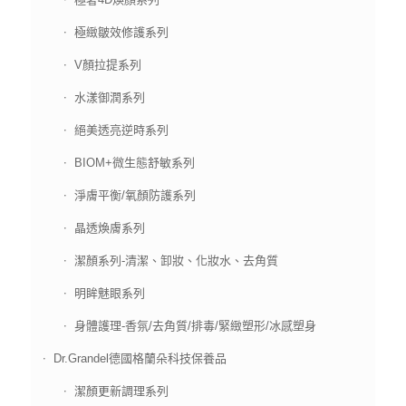
極緻皺效修護系列
V顏拉提系列
水漾御潤系列
絕美透亮逆時系列
BIOM+微生態舒敏系列
淨膚平衡/氧顏防護系列
晶透煥膚系列
潔顏系列-清潔、卸妝、化妝水、去角質
明眸魅眼系列
身體護理-香氛/去角質/排毒/緊緻塑形/冰感塑身
Dr.Grandel德國格蘭朵科技保養品
潔顏更新調理系列