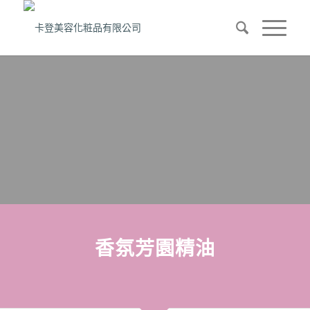
專業保養品
MAKHAM瑪凱泰香
氛芳園
香氛芳園精油