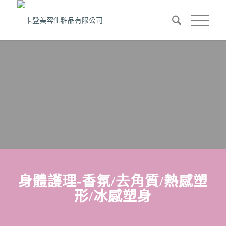
專業保養品
ERICSON法國伊力信
高端保養品
身體護理-香氛/去角質/熱感塑
形/冰感塑身