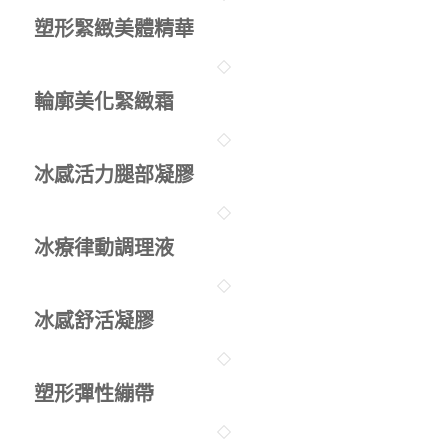
塑形緊緻美體精華
輪廓美化緊緻霜
冰感活力腿部凝膠
冰療律動調理液
冰感舒活凝膠
塑形彈性繃帶