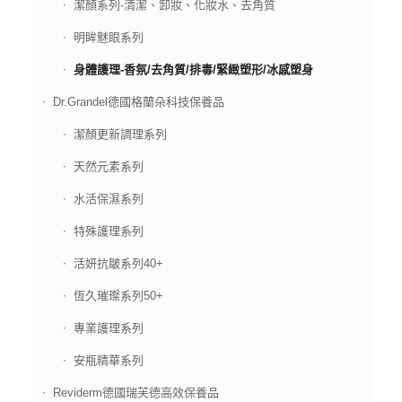
潔顏系列-清潔、卸妝、化妝水、去角質
明眸魅眼系列
身體護理-香氛/去角質/排毒/緊緻塑形/冰感塑身
Dr.Grandel德國格蘭朵科技保養品
潔顏更新調理系列
天然元素系列
水活保濕系列
特殊護理系列
活妍抗皺系列40+
恆久璀璨系列50+
專業護理系列
安瓶精華系列
Reviderm德國瑞芙德高效保養品