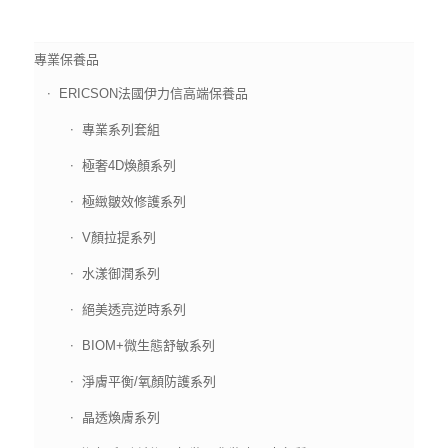
專業保養品
ERICSON法國伊力信高端保養品
專業系列套組
極奢4D煥顏系列
極緻皺效修護系列
V顏拉提系列
水漾御潤系列
絕美透亮逆時系列
BIOM+微生態舒敏系列
淨膚平衡/氧顏防護系列
晶透煥膚系列