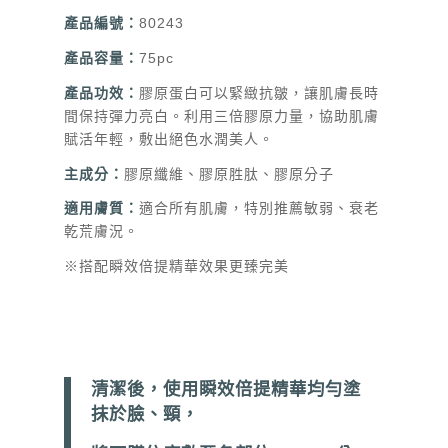
產品編號：
80243
產品容量：
75pc
產品功效：
膠原蛋白可以緊緻抗皺，讓肌膚長時
間保持彈力亮白。利用三倍膠原力量，協助肌膚
賦活年輕，敷出絕色水潤美人。
主成分：
膠原纖維、膠原胜肽、膠原分子
適用膚質：
適合所有肌膚，特別推薦敏弱、衰老
乾荒膚況。
※搭配瞬效倍提精華效果更臻完美
清潔後，使用瞬效倍提精華均勻塗
抹於臉、頸，