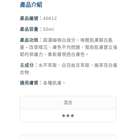
產品介紹
產品編號：
40612
產品容量：
50
ml
產品功效：
超濃縮喚白成分，喚醒肌膚靚白能
量。改善暗沉、膚色不均問題，幫助肌膚建立強
韌的保護力，重新展現透白膚色。
主成分：
水芹萃取、白羽扇豆萃取、植萃亮白複
合物
適用膚質：
各種肌膚。
混合
★★★