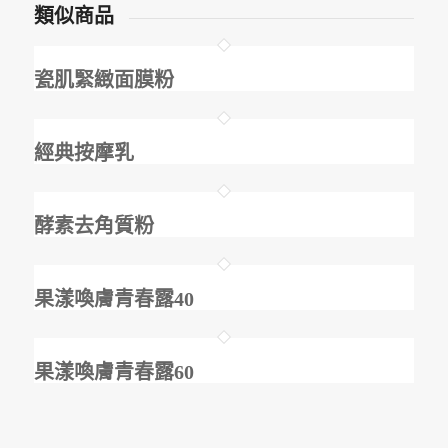
類似商品
瓷肌緊緻面膜粉
經典按摩乳
酵素去角質粉
果漾喚膚青春露40
果漾喚膚青春露60