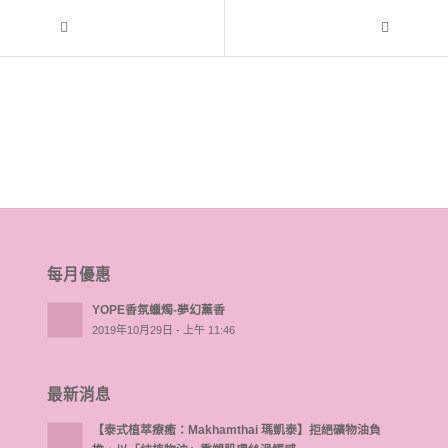
每月優惠
YOPE香氛蠟燭-夢幻薰香
2019年10月29日 - 上午 11:46
最新消息
【泰式植萃療癒：Makhamthai 瑪凱泰】拒絕礦物油負