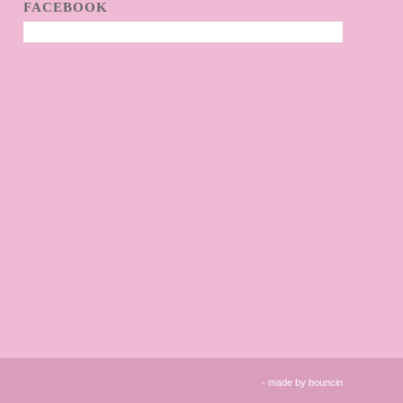
FACEBOOK
- made by
bouncin