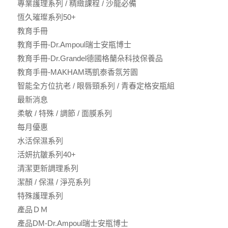
專業護理系列 / 精緻課程 / 沙龍必備
恆久璀璨系列50+
教育手冊
教育手冊-Dr.Ampoul瑞士安瓶博士
教育手冊-Dr.Grandel德國格蘭朵科技保養品
教育手冊-MAKHAM瑪凱泰香氛芳園
智能全方位抗老 / 眼唇頸系列 / 青春定格安瓶組
最新消息
柔敏 / 特殊 / 調節 / 面膜系列
每月優惠
水活保濕系列
活妍抗皺系列40+
清潔更新調理系列
潔顏 / 保濕 / 淨亮系列
特殊護理系列
產品ＤＭ
產品DM-Dr.Ampoul瑞士安瓶博士