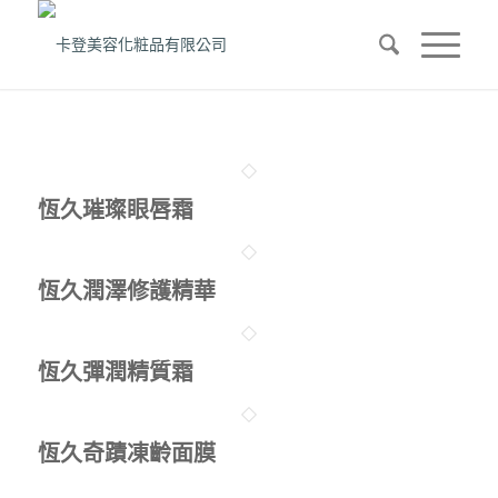
恆久璀璨眼唇霜
恆久潤澤修護精華
恆久彈潤精質霜
恆久奇蹟凍齡面膜